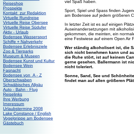
viel Spaß haben.
Reiseshop
Prospekte
Sport, Spiel und Spass finden Jugend
Kontakt zur Redaktion
am Bodensee auf jedem größeren C
Virtuelle Rundreise
Virtuelle Reise Obersee
In letzter Zeit ist es auf einigen Pl
Virtuelle Reise Südufer
Auseinandersetzungen mit alkoholis
Aktiv - Urlaub
gekommen, die meinten, ein normale
Bodensee Wassersport
eine Festwiese auf einem Open Air F
Schiffe + Nahverkehr
Bodensee Erlebnisziele
Wer ständig alkoholisert ist, die
Zoo & Tierparks
sich nicht benehmen kann und a
Museum & Museen
die Ruhe stört, ist auf keinem C
Bodensee Kunst und Kultur
gerne gesehen. Ballermann ist ni
Bodensee Wein
nicht toleriert.
Fasnacht
Bodensee von A - Z
Sonne, Sand, See und Schönheite
Oberschwaben
findet man auf allen größeren Plä
Schwäbisches Allgäu
Auto - Bahn - Flug
Reiselinks
Ihre Werbung
Impressum
Urlaubstermine 2008
Lake Constance / English
Vogelgrippe am Bodensee
Gästebuch