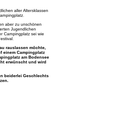
lichen aller Altersklassen
ampingplatz.
ätzen aber zu unschönen
ierten Jugendlichen
r Campingplatz sei wie
estival.
 Sau rauslassen möchte,
uf einem Campingplatz
ampingplatz am Bodensee
cht erwünscht und wird
n beiderlei Geschlechts
tzen.