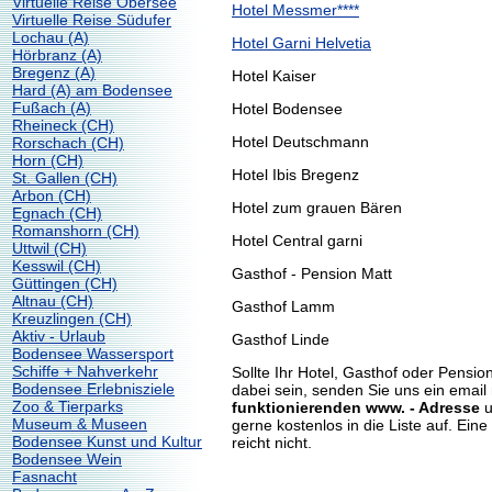
Virtuelle Reise Obersee
Hotel Messmer****
Virtuelle Reise Südufer
Lochau (A)
Hotel Garni Helvetia
Hörbranz (A)
Bregenz (A)
Hotel Kaiser
Hard (A) am Bodensee
Fußach (A)
Hotel Bodensee
Rheineck (CH)
Hotel Deutschmann
Rorschach (CH)
Horn (CH)
Hotel Ibis Bregenz
St. Gallen (CH)
Arbon (CH)
Hotel zum grauen Bären
Egnach (CH)
Romanshorn (CH)
Hotel Central garni
Uttwil (CH)
Kesswil (CH)
Gasthof - Pension Matt
Güttingen (CH)
Altnau (CH)
Gasthof Lamm
Kreuzlingen (CH)
Aktiv - Urlaub
Gasthof Linde
Bodensee Wassersport
Schiffe + Nahverkehr
Sollte Ihr Hotel, Gasthof oder Pensio
Bodensee Erlebnisziele
dabei sein, senden Sie uns ein email 
Zoo & Tierparks
funktionierenden www. - Adresse
u
Museum & Museen
gerne kostenlos in die Liste auf. Eine
Bodensee Kunst und Kultur
reicht nicht.
Bodensee Wein
Fasnacht