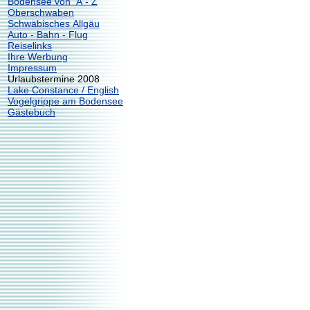
Bodensee von A - Z
Oberschwaben
Schwäbisches Allgäu
Auto - Bahn - Flug
Reiselinks
Ihre Werbung
Impressum
Urlaubstermine 2008
Lake Constance / English
Vogelgrippe am Bodensee
Gästebuch