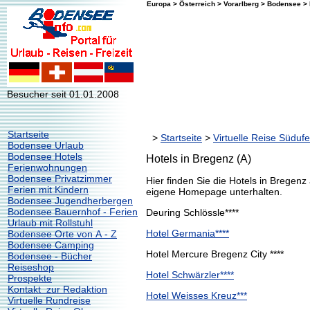
Europa > Österreich > Vorarlberg > Bodensee >
Besucher seit 01.01.2008
Startseite
>
Startseite
>
Virtuelle Reise Südufe
Bodensee Urlaub
Bodensee Hotels
Hotels in Bregenz (A)
Ferienwohnungen
Bodensee Privatzimmer
Hier finden Sie die Hotels in Bregen
Ferien mit Kindern
eigene Homepage unterhalten.
Bodensee Jugendherbergen
Bodensee Bauernhof - Ferien
Deuring Schlössle****
Urlaub mit Rollstuhl
Hotel Germania****
Bodensee Orte von A - Z
Bodensee Camping
Hotel Mercure Bregenz City ****
Bodensee - Bücher
Reiseshop
Hotel Schwärzler****
Prospekte
Kontakt zur Redaktion
Hotel Weisses Kreuz***
Virtuelle Rundreise