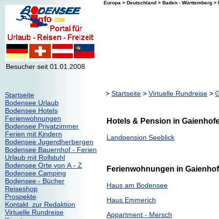
Europa > Deutschland > Baden - Württemberg > 
Besucher seit 01.01.2008
>
Startseite
>
Virtuelle Rundreise
>
G
Startseite
Bodensee Urlaub
Bodensee Hotels
Ferienwohnungen
Hotels & Pension in Gaienhofe
Bodensee Privatzimmer
Ferien mit Kindern
Landpension Seeblick
Bodensee Jugendherbergen
Bodensee Bauernhof - Ferien
Urlaub mit Rollstuhl
Bodensee Orte von A - Z
Ferienwohnungen in Gaienho
Bodensee Camping
Bodensee - Bücher
Haus am Bodensee
Reiseshop
Prospekte
Haus Emmerich
Kontakt zur Redaktion
Virtuelle Rundreise
Appartment - Mersch