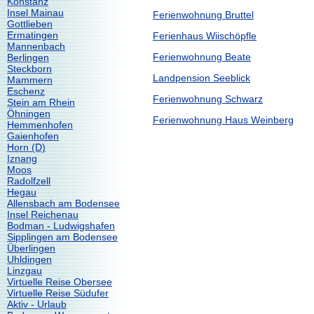
Konstanz
Insel Mainau
Ferienwohnung Bruttel
Gottlieben
Ermatingen
Ferienhaus Wiischöpfle
Mannenbach
Ferienwohnung Beate
Berlingen
Steckborn
Landpension Seeblick
Mammern
Eschenz
Ferienwohnung Schwarz
Stein am Rhein
Öhningen
Ferienwohnung Haus Weinberg
Hemmenhofen
Gaienhofen
Horn (D)
Iznang
Moos
Radolfzell
Hegau
Allensbach am Bodensee
Insel Reichenau
Bodman - Ludwigshafen
Sipplingen am Bodensee
Überlingen
Uhldingen
Linzgau
Virtuelle Reise Obersee
Virtuelle Reise Südufer
Aktiv - Urlaub