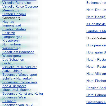
Virtuelle Rundreise
Bodenseehot
Virtuelle Reise Obersee
Hotel Der L
Meersburg
Stetten Linzgau
Hotel Hansj
Gehrenberg
Hagnau
s´Rebstöckle
Immenstaad
Friedrichshafen
Landhaus M
Eriskirch
Langenargen
Hotel-Restau
Kressbronn
Nonnenhorn
Hotelpensio
Wasserburg
Bodolz am Bodensee
Hotel garni
Westallgaeu
Bad Schachen
Hotel - Rest
Lindau
Hotel - Rest
Virtuelle Reise Südufer
Aktiv - Urlaub
Hotel Villa 
Bodensee Wassersport
Schiffe + Nahverkehr
Hotel Fische
Bodensee Erlebnisziele
Zoo & Tierparks
Pension Seeb
Museum & Museen
Bodensee Kunst und Kultur
Hotel Panor
Bodensee Wein
Fasnacht
Gästehaus A
Bodensee von A - Z