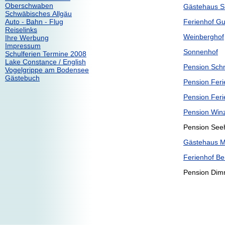
Oberschwaben
Gästehaus Si
Schwäbisches Allgäu
Auto - Bahn - Flug
Ferienhof G
Reiselinks
Weinberghof
Ihre Werbung
Impressum
Sonnenhof
Schulferien Termine 2008
Lake Constance / English
Pension Sch
Vogelgrippe am Bodensee
Gästebuch
Pension Feri
Pension Feri
Pension Win
Pension See
Gästehaus M
Ferienhof Be
Pension Dim