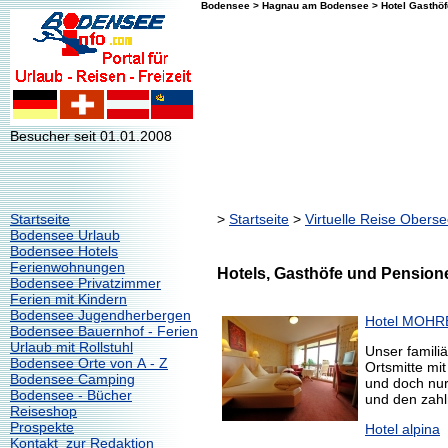
Bodensee > Hagnau am Bodensee > Hotel Gasthöf
Besucher seit 01.01.2008
Startseite
>
Startseite
>
Virtuelle Reise Obers
Bodensee Urlaub
Bodensee Hotels
Ferienwohnungen
Hotels, Gasthöfe und Pensio
Bodensee Privatzimmer
Ferien mit Kindern
Bodensee Jugendherbergen
Hotel MOHR
Bodensee Bauernhof - Ferien
Urlaub mit Rollstuhl
Unser familiä
Bodensee Orte von A - Z
Ortsmitte mit
Bodensee Camping
und doch nu
Bodensee - Bücher
und den zahl
Reiseshop
Prospekte
Hotel alpina
Kontakt zur Redaktion