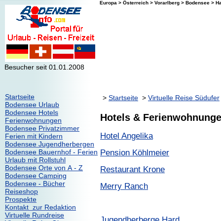
Europa > Österreich > Vorarlberg > Bodensee > 
Besucher seit 01.01.2008
Startseite
>
Startseite
>
Virtuelle Reise Südufer
Bodensee Urlaub
Bodensee Hotels
Hotels & Ferienwohnungen
Ferienwohnungen
Bodensee Privatzimmer
Hotel Angelika
Ferien mit Kindern
Bodensee Jugendherbergen
Bodensee Bauernhof - Ferien
Pension Köhlmeier
Urlaub mit Rollstuhl
Bodensee Orte von A - Z
Restaurant Krone
Bodensee Camping
Bodensee - Bücher
Merry Ranch
Reiseshop
Prospekte
Kontakt zur Redaktion
Virtuelle Rundreise
Jugendherberge Hard