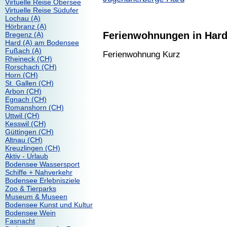
Virtuelle Reise Obersee
Virtuelle Reise Südufer
Lochau (A)
Hörbranz (A)
Ferienwohnungen in Hard
Bregenz (A)
Hard (A) am Bodensee
Fußach (A)
Ferienwohnung Kurz
Rheineck (CH)
Rorschach (CH)
Horn (CH)
St. Gallen (CH)
Arbon (CH)
Egnach (CH)
Romanshorn (CH)
Uttwil (CH)
Kesswil (CH)
Güttingen (CH)
Altnau (CH)
Kreuzlingen (CH)
Aktiv - Urlaub
Bodensee Wassersport
Schiffe + Nahverkehr
Bodensee Erlebnisziele
Zoo & Tierparks
Museum & Museen
Bodensee Kunst und Kultur
Bodensee Wein
Fasnacht