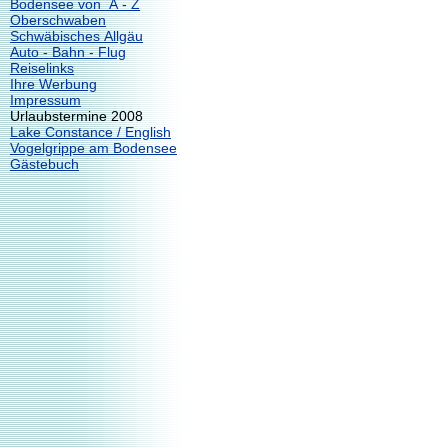
Bodensee von A - Z
Oberschwaben
Schwäbisches Allgäu
Auto - Bahn - Flug
Reiselinks
Ihre Werbung
Impressum
Urlaubstermine 2008
Lake Constance / English
Vogelgrippe am Bodensee
Gästebuch