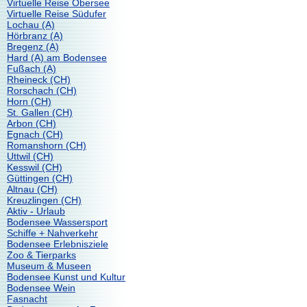
Virtuelle Reise Obersee
Virtuelle Reise Südufer
Lochau (A)
Hörbranz (A)
Bregenz (A)
Hard (A) am Bodensee
Fußach (A)
Rheineck (CH)
Rorschach (CH)
Horn (CH)
St. Gallen (CH)
Arbon (CH)
Egnach (CH)
Romanshorn (CH)
Uttwil (CH)
Kesswil (CH)
Güttingen (CH)
Altnau (CH)
Kreuzlingen (CH)
Aktiv - Urlaub
Bodensee Wassersport
Schiffe + Nahverkehr
Bodensee Erlebnisziele
Zoo & Tierparks
Museum & Museen
Bodensee Kunst und Kultur
Bodensee Wein
Fasnacht