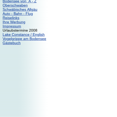
Bodensee von A - Z
Oberschwaben
Schwäbisches Allgäu
Auto - Bahn - Flug
Reiselinks
Ihre Werbung
Impressum
Urlaubstermine 2008
Lake Constance / English
Vogelgrippe am Bodensee
Gästebuch