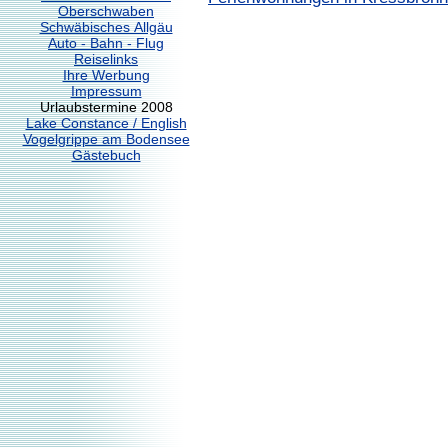
Oberschwaben
Schwäbisches Allgäu
Auto - Bahn - Flug
Reiselinks
Ihre Werbung
Impressum
Urlaubstermine 2008
Lake Constance / English
Vogelgrippe am Bodensee
Gästebuch