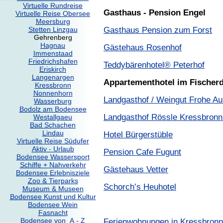
Virtuelle Rundreise
Gasthaus - Pension Engel
Virtuelle Reise Obersee
Meersburg
Gasthaus Pension zum Forst
Stetten Linzgau
Gehrenberg
Hagnau
Gästehaus Rosenhof
Immenstaad
Friedrichshafen
Teddybärenhotel® Peterhof
Eriskirch
Langenargen
Appartementhotel im Fischerd
Kressbronn
Nonnenhorn
Landgasthof / Weingut Frohe Au
Wasserburg
Bodolz am Bodensee
Landgasthof Rössle Kressbronn
Westallgaeu
Bad Schachen
Lindau
Hotel Bürgerstüble
Virtuelle Reise Südufer
Aktiv - Urlaub
Pension Cafe Fugunt
Bodensee Wassersport
Schiffe + Nahverkehr
Gästehaus Vetter
Bodensee Erlebnisziele
Zoo & Tierparks
Schorch’s Heuhotel
Museum & Museen
Bodensee Kunst und Kultur
Bodensee Wein
Fasnacht
Bodensee von A - Z
Ferienwohnungen in Kressbronn