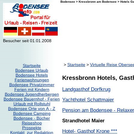
Bodensee > Kressbronn am Bodensee > Hotels Ga
Besucher seit 01.01.2008
>
Startseite
>
Virtuelle Reise Oberse
Startseite
Bodensee Urlaub
Bodensee Hotels
Kressbronn Hotels, Gas
Ferienwohnungen
Bodensee Privatzimmer
Landgasthof Dorfkrug
Ferien mit Kindern
Bodensee Jugendherbergen
Bodensee Bauernhof - Ferien
Yachthotel Schattmaier
Urlaub mit Rollstuhl
Bodensee Orte von A - Z
Pension am Bodensee - Relaxe
Bodensee Camping
Bodensee - Bücher
Strandhotel Maier
Reiseshop
Prospekte
Hotel- Gasthof Krone ***
Kontakt zur Redaktion