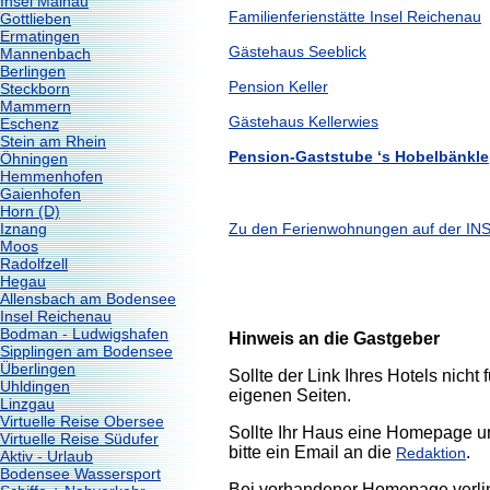
Insel Mainau
Familienferienstätte Insel Reichenau
Gottlieben
Ermatingen
Gästehaus Seeblick
Mannenbach
Berlingen
Pension Keller
Steckborn
Mammern
Gästehaus Kellerwies
Eschenz
Stein am Rhein
Pension-Gaststube ‘s Hobelbänkle
Öhningen
Hemmenhofen
Gaienhofen
Horn (D)
Zu den Ferienwohnungen auf der I
Iznang
Moos
Radolfzell
Hegau
Allensbach am Bodensee
Insel Reichenau
Bodman - Ludwigshafen
Hinweis an die Gastgeber
Sipplingen am Bodensee
Überlingen
Sollte der Link Ihres Hotels nicht 
Uhldingen
eigenen Seiten.
Linzgau
Virtuelle Reise Obersee
Sollte Ihr Haus eine Homepage u
Virtuelle Reise Südufer
bitte ein Email an die
.
Redaktion
Aktiv - Urlaub
Bodensee Wassersport
Bei vorhandener Homepage verlin