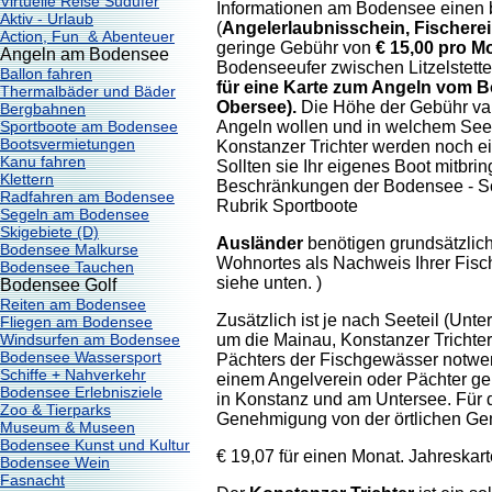
Virtuelle Reise Südufer
Informationen am Bodensee einen b
Aktiv - Urlaub
(
Angelerlaubnisschein, Fischere
Action, Fun & Abenteuer
geringe Gebühr von
€ 15,00 pro M
Angeln am Bodensee
Bodenseeufer zwischen Litzelstet
Ballon fahren
für eine Karte zum Angeln vom Bo
Thermalbäder und Bäder
Obersee).
Die Höhe der Gebühr var
Bergbahnen
Sportboote am Bodensee
Angeln wollen und in welchem Seete
Bootsvermietungen
Konstanzer Trichter werden noch ein
Kanu fahren
Sollten sie Ihr eigenes Boot mitbr
Klettern
Beschränkungen der Bodensee - Sch
Radfahren am Bodensee
Rubrik Sportboote
Segeln am Bodensee
Skigebiete (D)
Ausländer
benötigen grundsätzlich
Bodensee Malkurse
Wohnortes als Nachweis Ihrer Fisc
Bodensee Tauchen
siehe unten. )
Bodensee Golf
Reiten am Bodensee
Zusätzlich ist je nach Seeteil (Un
Fliegen am Bodensee
Windsurfen am Bodensee
um die Mainau, Konstanzer Trichte
Bodensee Wassersport
Pächters der Fischgewässer notwen
Schiffe + Nahverkehr
einem Angelverein oder Pächter gep
Bodensee Erlebnisziele
in Konstanz und am Untersee. Für d
Zoo & Tierparks
Genehmigung von der örtlichen Ge
Museum & Museen
Bodensee Kunst und Kultur
€ 19,07 für einen Monat. Jahreskar
Bodensee Wein
Fasnacht