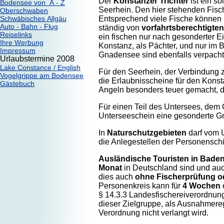
Der
Konstanzer Trichter
ist ein so
Bodensee von A - Z
Seerhein. Den hier stehenden Fisch
Oberschwaben
Schwäbisches Allgäu
Entsprechend viele Fische können 
Auto - Bahn - Flug
ständig von
vorfahrtsberechtigte
Reiselinks
ein fischen nur nach gesonderter 
Ihre Werbung
Konstanz, als Pächter, und nur im B
Impressum
Gnadensee sind ebenfalls verpacht
Urlaubstermine 2008
Lake Constance / English
Für den Seerhein, der Verbindung 
Vogelgrippe am Bodensee
die Erlaubnisscheine für den Konst
Gästebuch
Angeln besonders teuer gemacht, d
Für einen Teil des Untersees, dem
Unterseeschein eine gesonderte G
In
Naturschutzgebieten
darf vom U
die Anlegestellen der Personenschi
Ausländische Touristen in Bade
Monat
in Deutschland sind und a
dies auch
ohne Fischerprüfung 
Personenkreis kann für
4 Wochen
§ 14.3.3 Landesfischereiverordnun
dieser Zielgruppe, als Ausnahmer
Verordnung nicht verlangt wird.