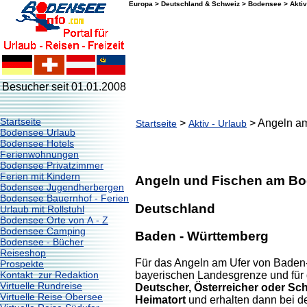
Europa > Deutschland & Schweiz > Bodensee > Aktiv
Besucher seit 01.01.2008
Start
seite
>
> Angeln a
Startseite
Aktiv - Urlaub
Bodensee Urlaub
Bodensee Hotels
Ferienwohnungen
Bodensee Privatzimmer
Ferien mit Kindern
Angeln und Fischen am B
Bodensee Jugendherbergen
Bodensee Bauernhof - Ferien
Deutschland
Urlaub mit Rollstuhl
Bodensee Orte von A - Z
Bodensee Camping
Baden - Württemberg
Bodensee - Bücher
Reiseshop
Für das Angeln am Ufer von Baden-
Prospekte
Kontakt zur Redaktion
bayerischen Landesgrenze und für
Virtuelle Rundreise
Deutscher, Österreicher oder Sc
Virtuelle Reise Obersee
Heimatort
und erhalten dann bei d