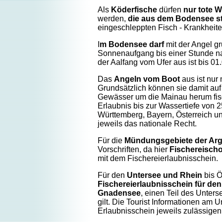
Als
Köderfische
dürfen
nur tote 
werden,
die aus dem Bodensee 
eingeschleppten Fisch - Krankhei
I
m Bodensee darf
mit der Angel g
Sonnenaufgang bis einer Stunde 
der Aalfang vom Ufer aus ist bis 01
Das
Angeln vom Boot
aus ist nur 
Grundsätzlich können sie damit a
Gewässer um die Mainau herum fisc
Erlaubnis bis zur Wassertiefe von 
Württemberg, Bayern, Österreich un
jeweils das nationale Recht.
Für die
Mündungsgebiete der Ar
Vorschriften, da hier
Fischereisch
mit dem Fischereierlaubnisschein.
Für den
Untersee und Rhein
bis 
Fischereierlaubnisschein für de
Gnadensee
, einen Teil des Unters
gilt. Die Tourist Informationen am U
Erlaubnisschein jeweils zulässige