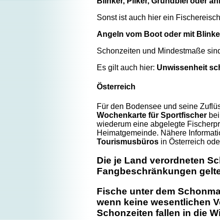
Blinker, Pilker, Grundblei oder äh
Sonst ist auch hier ein Fischereisc
Angeln vom Boot oder mit Blinker 
Schonzeiten und Mindestmaße sind 
Es gilt auch hier:
Unwissenheit schü
Österreich
Für den Bodensee und seine Zuflüs
Wochenkarte für Sportfischer
bei
wiederum eine abgelegte Fischerpr
Heimatgemeinde. Nähere Informatio
Tourismusbüros
in Österreich od
Die je Land verordneten S
Fangbeschränkungen gelten 
Fische unter dem Schonma
wenn keine wesentlichen Ve
Schonzeiten fallen in die W