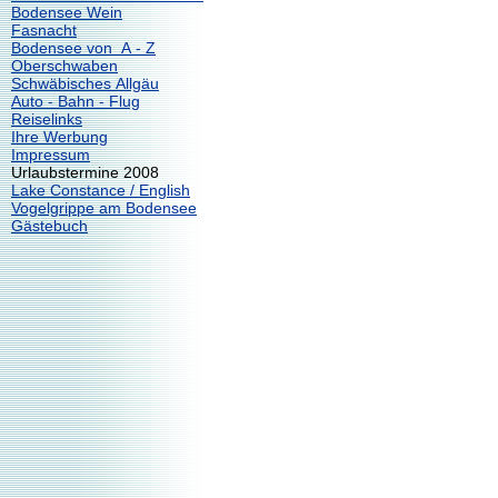
Bodensee Wein
Fasnacht
Bodensee von A - Z
Oberschwaben
Schwäbisches Allgäu
Auto - Bahn - Flug
Reiselinks
Ihre Werbung
Impressum
Urlaubstermine 2008
Lake Constance / English
Vogelgrippe am Bodensee
Gästebuch