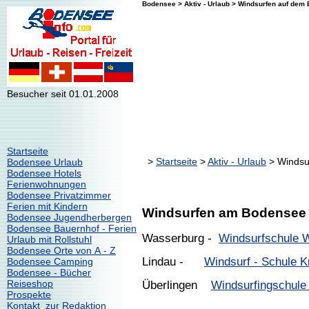
Bodensee > Aktiv - Urlaub > Windsurfen auf dem
Besucher seit 01.01.2008
Startseite
>
Startseite
>
Aktiv - Urlaub
> Windsu
Bodensee Urlaub
Bodensee Hotels
Ferienwohnungen
Bodensee Privatzimmer
Ferien mit Kindern
Windsurfen am Bodensee
Bodensee Jugendherbergen
Bodensee Bauernhof - Ferien
Wasserburg -
Windsurfschule 
Urlaub mit Rollstuhl
Bodensee Orte von A - Z
Lindau -
Windsurf - Schule K
Bodensee Camping
Bodensee - Bücher
Reiseshop
Überlingen
Windsurfingschule 
Prospekte
Kontakt zur Redaktion